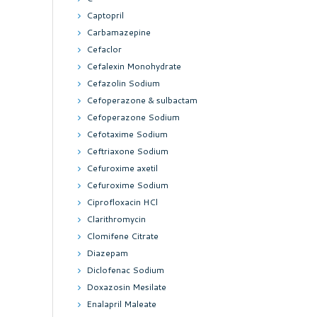
Captopril
Carbamazepine
Cefaclor
Cefalexin Monohydrate
Cefazolin Sodium
Cefoperazone & sulbactam
Cefoperazone Sodium
Cefotaxime Sodium
Ceftriaxone Sodium
Cefuroxime axetil
Cefuroxime Sodium
Ciprofloxacin HCl
Clarithromycin
Clomifene Citrate
Diazepam
Diclofenac Sodium
Doxazosin Mesilate
Enalapril Maleate