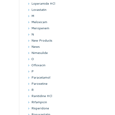
Loperamide HCl
Lovastatin
M
Meloxicam
Meropenem
N
New Products
News
Nimesulide
O
Ofloxacin
P
Paracetamol
Paroxetine
R
Ranitidine HCl
Rifampicin
Risperidone
Rosuvastatin