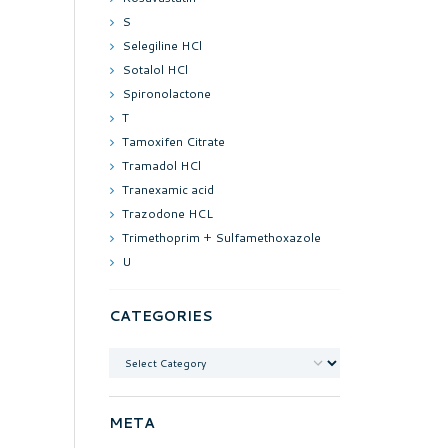
S
Selegiline HCl
Sotalol HCl
Spironolactone
T
Tamoxifen Citrate
Tramadol HCl
Tranexamic acid
Trazodone HCL
Trimethoprim + Sulfamethoxazole
U
CATEGORIES
Categories
META