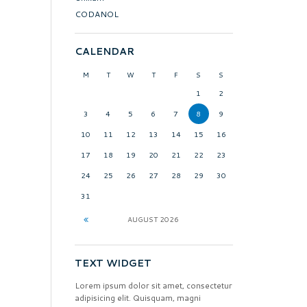
CODANOL
CALENDAR
M
T
W
T
F
S
S
1
2
3
4
5
6
7
8
9
10
11
12
13
14
15
16
17
18
19
20
21
22
23
24
25
26
27
28
29
30
31
AUGUST
2026
TEXT WIDGET
Lorem ipsum dolor sit amet, consectetur
adipisicing elit. Quisquam, magni