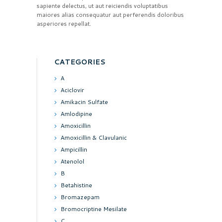
sapiente delectus, ut aut reiciendis voluptatibus
maiores alias consequatur aut perferendis doloribus
asperiores repellat.
CATEGORIES
A
Aciclovir
Amikacin Sulfate
Amlodipine
Amoxicillin
Amoxicillin & Clavulanic
Ampicillin
Atenolol
B
Betahistine
Bromazepam
Bromocriptine Mesilate
C