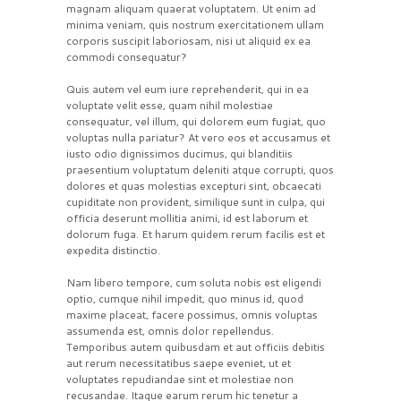
magnam aliquam quaerat voluptatem. Ut enim ad
minima veniam, quis nostrum exercitationem ullam
corporis suscipit laboriosam, nisi ut aliquid ex ea
commodi consequatur?
Quis autem vel eum iure reprehenderit, qui in ea
voluptate velit esse, quam nihil molestiae
consequatur, vel illum, qui dolorem eum fugiat, quo
voluptas nulla pariatur? At vero eos et accusamus et
iusto odio dignissimos ducimus, qui blanditiis
praesentium voluptatum deleniti atque corrupti, quos
dolores et quas molestias excepturi sint, obcaecati
cupiditate non provident, similique sunt in culpa, qui
officia deserunt mollitia animi, id est laborum et
dolorum fuga. Et harum quidem rerum facilis est et
expedita distinctio.
Nam libero tempore, cum soluta nobis est eligendi
optio, cumque nihil impedit, quo minus id, quod
maxime placeat, facere possimus, omnis voluptas
assumenda est, omnis dolor repellendus.
Temporibus autem quibusdam et aut officiis debitis
aut rerum necessitatibus saepe eveniet, ut et
voluptates repudiandae sint et molestiae non
recusandae. Itaque earum rerum hic tenetur a