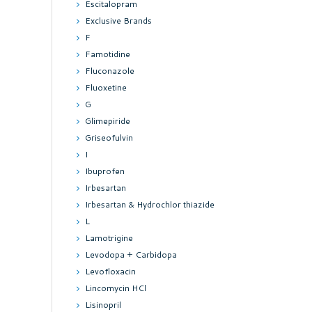
Escitalopram
Exclusive Brands
F
Famotidine
Fluconazole
Fluoxetine
G
Glimepiride
Griseofulvin
I
Ibuprofen
Irbesartan
Irbesartan & Hydrochlor thiazide
L
Lamotrigine
Levodopa + Carbidopa
Levofloxacin
Lincomycin HCl
Lisinopril