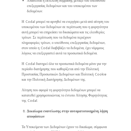
Απαιτείται η εκτέλεση σύμβασης μεταξύ του υπεύθυνου
επεξεργασίας δεδομένων και του υποκειμένου των
δεδομένων.
Η Codal μπορεί να αρνηθεί να ενεργήσει μετά από αίτηση του
υποκειμένου των δεδομένων σε περίπτωση που η φορητότητα
αυτή μπορεί να επηρεάσει τα δικαιώματα και τις ελευθερίες
τρίτων. Σε περίπτωση που τα δεδομένα περιέχουν
πληροφορίες τρίτων, ο υπεύθυνος επεξεργασίας δεδομένων,
στον οποίο η Codal διαβιβάζει τα δεδομένα, έχει νόμιμους
λόγους να επεξεργαστεί αυτά τα προσωπικά δεδομένα.
Η Codal διατηρεί όλα τα προσωπικά δεδομένα μόνο για την
περίοδο διατήρησης που καθορίζεται από την Πολιτική
Προστασίας Προσωπικών Δεδομένων και Πολιτική Cookie
και την Πολιτική Διατήρησης Δεδομένων της.
Αίτηση που αφορά τη φορητότητα δεδομένων μπορεί να
κατατεθεί χρησιμοποιώντας το έντυπο Αίτησης Φορητότητας
της Codal.
Δικαίωμα εναντίωσης στην αυτοματοποιημένη λήψη
αποφάσεων
Τα Υποκείμενα των Δεδομένων έχουν το δικαίωμα, σύμφωνα