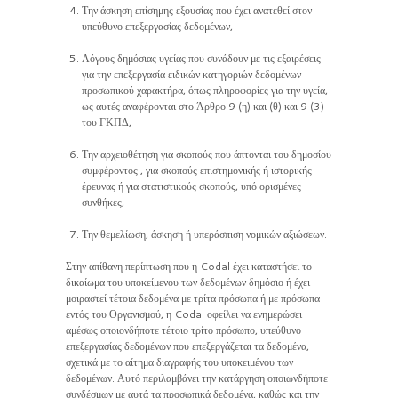
Την άσκηση επίσημης εξουσίας που έχει ανατεθεί στον
υπεύθυνο επεξεργασίας δεδομένων,
Λόγους δημόσιας υγείας που συνάδουν με τις εξαιρέσεις
για την επεξεργασία ειδικών κατηγοριών δεδομένων
προσωπικού χαρακτήρα, όπως πληροφορίες για την υγεία,
ως αυτές αναφέρονται στο Άρθρο 9 (η) και (θ) και 9 (3)
του ΓΚΠΔ,
Την αρχειοθέτηση για σκοπούς που άπτονται του δημοσίου
συμφέροντος , για σκοπούς επιστημονικής ή ιστορικής
έρευνας ή για στατιστικούς σκοπούς, υπό ορισμένες
συνθήκες,
Την θεμελίωση, άσκηση ή υπεράσπιση νομικών αξιώσεων.
Στην απίθανη περίπτωση που η Codal έχει καταστήσει το
δικαίωμα του υποκείμενου των δεδομένων δημόσιο ή έχει
μοιραστεί τέτοια δεδομένα με τρίτα πρόσωπα ή με πρόσωπα
εντός του Οργανισμού, η Codal οφείλει να ενημερώσει
αμέσως οποιονδήποτε τέτοιο τρίτο πρόσωπο, υπεύθυνο
επεξεργασίας δεδομένων που επεξεργάζεται τα δεδομένα,
σχετικά με το αίτημα διαγραφής του υποκειμένου των
δεδομένων. Αυτό περιλαμβάνει την κατάργηση οποιωνδήποτε
συνδέσμων με αυτά τα προσωπικά δεδομένα, καθώς και την