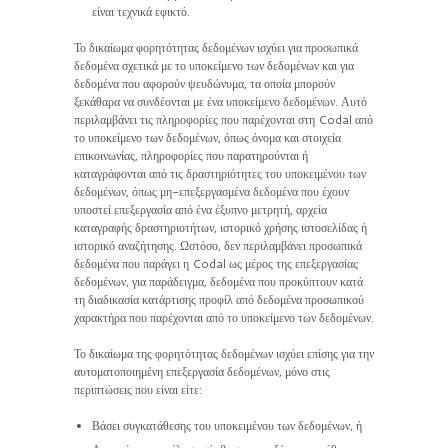
είναι τεχνικά εφικτό.
Το δικαίωμα φορητότητας δεδομένων ισχύει για προσωπικά
δεδομένα σχετικά με το υποκείμενο των δεδομένων και για
δεδομένα που αφορούν ψευδώνυμα, τα οποία μπορούν
ξεκάθαρα να συνδέονται με ένα υποκείμενο δεδομένων. Αυτό
περιλαμβάνει τις πληροφορίες που παρέχονται στη Codal από
το υποκείμενο των δεδομένων, όπως όνομα και στοιχεία
επικοινωνίας, πληροφορίες που παρατηρούνται ή
καταγράφονται από τις δραστηριότητες του υποκειμένου των
δεδομένων, όπως μη-επεξεργασμένα δεδομένα που έχουν
υποστεί επεξεργασία από ένα έξυπνο μετρητή, αρχεία
καταγραφής δραστηριοτήτων, ιστορικό χρήσης ιστοσελίδας ή
ιστορικό αναζήτησης. Ωστόσο, δεν περιλαμβάνει προσωπικά
δεδομένα που παράγει η Codal ως μέρος της επεξεργασίας
δεδομένων, για παράδειγμα, δεδομένα που προκύπτουν κατά
τη διαδικασία κατάρτισης προφίλ από δεδομένα προσωπικού
χαρακτήρα που παρέχονται από το υποκείμενο των δεδομένων.
Το δικαίωμα της φορητότητας δεδομένων ισχύει επίσης για την
αυτοματοποιημένη επεξεργασία δεδομένων, μόνο στις
περιπτώσεις που είναι είτε:
Βάσει συγκατάθεσης του υποκειμένου των δεδομένων, ή