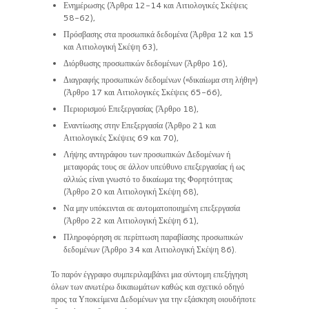
Ενημέρωσης (Άρθρα 12-14 και Αιτιολογικές Σκέψεις
58-62),
Πρόσβασης στα προσωπικά δεδομένα (Άρθρα 12 και 15
και Αιτιολογική Σκέψη 63),
Διόρθωσης προσωπικών δεδομένων (Άρθρο 16),
Διαγραφής προσωπικών δεδομένων («δικαίωμα στη λήθη»)
(Άρθρο 17 και Αιτιολογικές Σκέψεις 65-66),
Περιορισμού Επεξεργασίας (Άρθρο 18),
Εναντίωσης στην Επεξεργασία (Άρθρο 21 και
Αιτιολογικές Σκέψεις 69 και 70),
Λήψης αντιγράφου των προσωπικών Δεδομένων ή
μεταφοράς τους σε άλλον υπεύθυνο επεξεργασίας ή ως
αλλιώς είναι γνωστό το δικαίωμα της Φορητότητας
(Άρθρο 20 και Αιτιολογική Σκέψη 68),
Να μην υπόκεινται σε αυτοματοποιημένη επεξεργασία
(Άρθρο 22 και Αιτιολογική Σκέψη 61),
Πληροφόρηση σε περίπτωση παραβίασης προσωπικών
δεδομένων (Άρθρο 34 και Αιτιολογική Σκέψη 86).
Το παρόν έγγραφο συμπεριλαμβάνει μια σύντομη επεξήγηση
όλων των ανωτέρω δικαιωμάτων καθώς και σχετικό οδηγό
προς τα Υποκείμενα Δεδομένων για την εξάσκηση οιουδήποτε