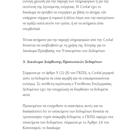
εύλογη χρέωση για την παροχή των πληροφοριών ή για την
εκτέλεση της ζητούμενης ενέργειας. Η Codal έχει το
δικαίωμα να αρνηθεί να ενεργήσει με βάση το αίτημα, εάν
υπάρχουν νόμιμοι ή νομικοί ή άλλοι λόγοι που την αποτρέπουν
να πράξει κατά αυτόν τον τρόπο, ή αν τα αιτήματα είναι
υπερβολικά.
Τέτοια αιτήματα για την παροχή πληροφοριών από την Codal
δύνανται να υποβληθούν με τη χρήση της Αίτησης για το
Δικαίωμα Πρόσβασης του Υποκειμένου των Δεδομένων.
3. Δικαίωμα Διόρθωσης Προσωπικών Δεδομένων
Σύμφωνα με το άρθρο 5 (1) (δ) του ΓΚΠΔ, η Codal μεριμνά
ώστε τα δεδομένα να είναι ακριβή και να επικαιροποιούνται
ευλόγως. Σε αντίθετη περίπτωση ο Υπεύθυνος Επεξεργασίας
Δεδομένων έχει την υποχρέωση να διορθώσει τα δεδομένα
αυτά.
Προκειμένου να ενισχυθούν οι απαιτήσεις αυτές και να
διασφαλιστεί ότι το υποκείμενο των δεδομένων δύναται να
τροποποιήσει τυχόν ανακριβή δεδομένα, ο ΓΚΠΔ παρέχει στα
υποκείμενα των δεδομένων, σύμφωνα με το Άρθρο 16 του
Κανονισμού, το δικαίωμα: