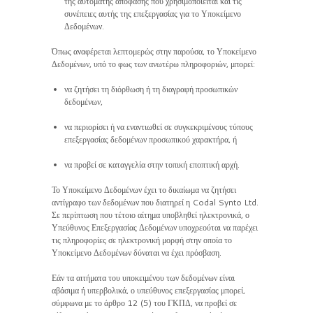
της αυτόματης απόφασης που χρησιμοποιείται και τις
συνέπειες αυτής της επεξεργασίας για το Υποκείμενο
Δεδομένων.
Όπως αναφέρεται λεπτομερώς στην παρούσα, το Υποκείμενο
Δεδομένων, υπό το φως των ανωτέρω πληροφοριών, μπορεί:
να ζητήσει τη διόρθωση ή τη διαγραφή προσωπικών
δεδομένων,
να περιορίσει ή να εναντιωθεί σε συγκεκριμένους τύπους
επεξεργασίας δεδομένων προσωπικού χαρακτήρα, ή
να προβεί σε καταγγελία στην τοπική εποπτική αρχή.
Το Υποκείμενο Δεδομένων έχει το δικαίωμα να ζητήσει
αντίγραφο των δεδομένων που διατηρεί η Codal Synto Ltd.
Σε περίπτωση που τέτοιο αίτημα υποβληθεί ηλεκτρονικά, ο
Υπεύθυνος Επεξεργασίας Δεδομένων υποχρεούται να παρέχει
τις πληροφορίες σε ηλεκτρονική μορφή στην οποία το
Υποκείμενο Δεδομένων δύναται να έχει πρόσβαση.
Εάν τα αιτήματα του υποκειμένου των δεδομένων είναι
αβάσιμα ή υπερβολικά, ο υπεύθυνος επεξεργασίας μπορεί,
σύμφωνα με το άρθρο 12 (5) του ΓΚΠΔ, να προβεί σε