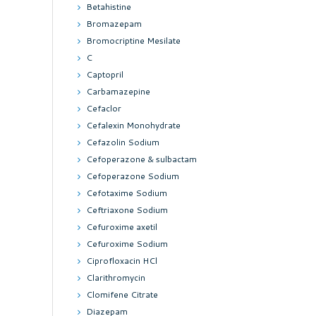
Betahistine
Bromazepam
Bromocriptine Mesilate
C
Captopril
Carbamazepine
Cefaclor
Cefalexin Monohydrate
Cefazolin Sodium
Cefoperazone & sulbactam
Cefoperazone Sodium
Cefotaxime Sodium
Ceftriaxone Sodium
Cefuroxime axetil
Cefuroxime Sodium
Ciprofloxacin HCl
Clarithromycin
Clomifene Citrate
Diazepam