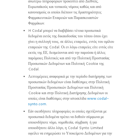
ανωτέρω πληροφοριών προκύπτει από Διεθνείς,
Ευρωπαϊκούς και τοπικούς νόμους καθώς και από
κανονισμούς οι οποίοι διέπουν τις δραστηριότητες
Φαρμακευτικών Εταιρειών και Παρασκευαστών
Φαρμάκων.
H Codal μπορεί να διαβιβάσει τέτοια προσωπικά
δεδομένα εκτός της δικαιοδοσίας του τόπου όπου έχει
γίνει η συλλογή τους, σε άλλες εταιρείες, εντός του ομίλου
εταιρειών της Codal. Οι εν λόγω εταιρείες είτε εντός είτε
εκτός της ΕΕ, δεσμεύονται από την παρούσα ή άλλες
παρόμοιες Πολιτικές και από την Πολιτική Προστασίας
Προσωπικών Δεδομένων και Πολιτική Cookie της
Codal.
Λεπτομέρειες αναφορικά με την περίοδο διατήρησης των
προσωπικών δεδομένων είναι διαθέσιμες στην Πολιτική
Προστασίας Προσωπικών Δεδομένων και Πολιτική
Cookie και στην Πολιτική Διατήρησης Δεδομένων οι
οποίες είναι διαθέσιμες στην ιστοσελίδα
www.codal-
synto.com
.
Εάν οιεσδήποτε πληροφορίες οι οποίες σχετίζονται με
προσωπικά δεδομένα πρέπει να δοθούν σύμφωνα με
οποιονδήποτε νόμο, νομοθεσία, σύμβαση ή για
οποιοδήποτε άλλο λόγο, η Codal Synto Limited
οφείλει να ενημερώσει το Υποκείμενο Δεδομένων για την