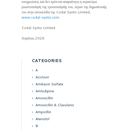
υποχρεώσεις και δεν κρίνεται απαραίτητη η περαιτέρω
γνωστοποίηση της τροποποίησής του, πέραν της δημοσίευσής
του στην ιστοσελίδα της Codal Synto Limited,
www.codal-synto.com
.
Codal Synto Limited
Απρίλιος 2026
CATEGORIES
A
Aciclovir
Amikacin Sulfate
Amlodipine
Amoxicillin
Amoxicillin & Clavulanic
Ampicillin
Atenolol
B