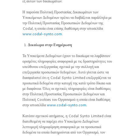
εξ αυτών των δικαιωμάτων.
Η παρούσα Πολιτική Προστασίας Δικαιωμάτων των
Υποκείμενων Δεδομένων πρέπει να διαβάζεται παράλληλα με
την Πολιτική Προστασίας Προσωπικών Δεδομένων της
Codal, η οποία είναι επίσης διαθέσιμη στην ιστοσελίδα
www.codal-synto.com
.
Δικαίωμα στην Ενημέρωση
Τα Υποκείμενα Δεδομένων έχουν το δικαίωμα να λαμβάνουν
ορισμένες πληροφορίες αναφορικά με τις δραστηριότητες του
υπεύθυνου επεξεργασίας σχετικά με την συλλογή και
επεξεργασία προσωπικών δεδομένων. Αυτό γίνεται ώστε να
διασφαλιστεί ότι η Codal Synto Limited επεξεργάζεται τα
προσωπικά δεδομένα στην κατοχή της κατά τρόπο δίκαιο και
με διαφάνεια. Όλες οι σχετικές πληροφορίες είναι διαθέσιμες
στην Πολιτική Προστασίας Προσωπικών Δεδομένων και
Πολιτική Cookies του Οργανισμού η οποία είναι διαθέσιμη
στην ιστοσελίδα
www.codal-synto.com
.
Κατόπιν σχετικού αιτήματος, η Codal Synto Limited είναι
διατεθειμένη να παρέχει στο Υποκείμενο Δεδομένων
λεπτομερή πληροφόρηση αναφορικά με τα προσωπικά
δεδομένα τα οποία διατηρούνται από τον Οργανισμό, τον