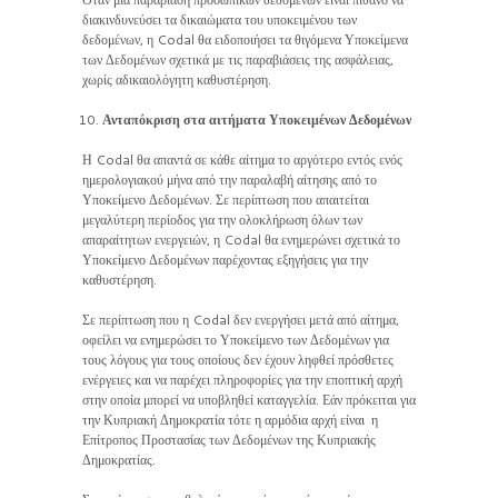
διακινδυνεύσει τα δικαιώματα του υποκειμένου των
δεδομένων, η Codal θα ειδοποιήσει τα θιγόμενα Υποκείμενα
των Δεδομένων σχετικά με τις παραβιάσεις της ασφάλειας,
χωρίς αδικαιολόγητη καθυστέρηση.
Ανταπόκριση στα αιτήματα Υποκειμένων Δεδομένων
Η Codal θα απαντά σε κάθε αίτημα το αργότερο εντός ενός
ημερολογιακού μήνα από την παραλαβή αίτησης από το
Υποκείμενο Δεδομένων. Σε περίπτωση που απαιτείται
μεγαλύτερη περίοδος για την ολοκλήρωση όλων των
απαραίτητων ενεργειών, η Codal θα ενημερώνει σχετικά το
Υποκείμενο Δεδομένων παρέχοντας εξηγήσεις για την
καθυστέρηση.
Σε περίπτωση που η Codal δεν ενεργήσει μετά από αίτημα,
οφείλει να ενημερώσει το Υποκείμενο των Δεδομένων για
τους λόγους για τους οποίους δεν έχουν ληφθεί πρόσθετες
ενέργειες και να παρέχει πληροφορίες για την εποπτική αρχή
στην οποία μπορεί να υποβληθεί καταγγελία. Εάν πρόκειται για
την Κυπριακή Δημοκρατία τότε η αρμόδια αρχή είναι η
Επίτροπος Προστασίας των Δεδομένων της Κυπριακής
Δημοκρατίας.