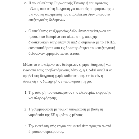
Η νομοθεσία της Ευρωπαϊκής Ένωσης ή του κράτους
μέλους απαιτεί τη διαγραφή για σκοπούς συμμόρφωσης με
μια νομική υποχρέωση που επιβάλλεται στον υπεύθυνο
επεξεργασίας δεδομένων.
Ο υπεύθυνος επεξεργασίας δεδομένων συγκέντρωσε τα
προσωπικά δεδομένα στο πλαίσιο της παροχής
διαδικτυακών υπηρεσιών σε παιδιά σύμφωνα με το ΓΚΠΔ,
εάν οποιαδήποτε από τις δραστηριότητες του επεξεργαστή
δεδομένων ερμηνεύεται ως τέτοια.
Μόλις το υποκείμενο των δεδομένων ζητήσει διαγραφή για
έναν από τους προβλεπόμενους λόγους, η Codal οφείλει να
προβεί στη διαγραφή χωρίς καθυστέρηση, εκτός εάν η
συνέχιση της διατήρησης είναι απαραίτητη για:
Την άσκηση του δικαιώματος της ελευθερίας έκφρασης
και πληροφόρησης,
Τη συμμόρφωση με νομική υποχρέωση με βάση τη
νομοθεσία της ΕΕ ή κράτους μέλους,
Την εκτέλεση ενός έργου που εκτελείται προς το σκοπό
δημόσιου συμφέροντος,