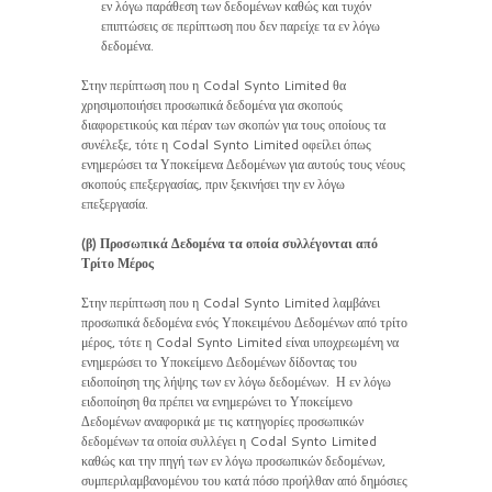
εν λόγω παράθεση των δεδομένων καθώς και τυχόν
επιπτώσεις σε περίπτωση που δεν παρείχε τα εν λόγω
δεδομένα.
Στην περίπτωση που η Codal Synto Limited θα
χρησιμοποιήσει προσωπικά δεδομένα για σκοπούς
διαφορετικούς και πέραν των σκοπών για τους οποίους τα
συνέλεξε, τότε η Codal Synto Limited οφείλει όπως
ενημερώσει τα Υποκείμενα Δεδομένων για αυτούς τους νέους
σκοπούς επεξεργασίας, πριν ξεκινήσει την εν λόγω
επεξεργασία.
(β) Προσωπικά Δεδομένα τα οποία συλλέγονται από
Τρίτο Μέρος
Στην περίπτωση που η Codal Synto Limited λαμβάνει
προσωπικά δεδομένα ενός Υποκειμένου Δεδομένων από τρίτο
μέρος, τότε η Codal Synto Limited είναι υποχρεωμένη να
ενημερώσει το Υποκείμενο Δεδομένων δίδοντας του
ειδοποίηση της λήψης των εν λόγω δεδομένων. Η εν λόγω
ειδοποίηση θα πρέπει να ενημερώνει το Υποκείμενο
Δεδομένων αναφορικά με τις κατηγορίες προσωπικών
δεδομένων τα οποία συλλέγει η Codal Synto Limited
καθώς και την πηγή των εν λόγω προσωπικών δεδομένων,
συμπεριλαμβανομένου του κατά πόσο προήλθαν από δημόσιες