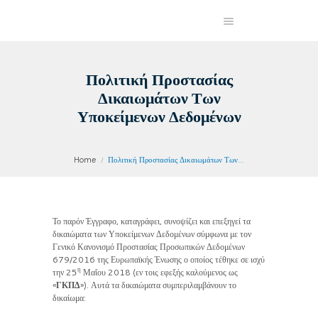
Πολιτική Προστασίας
Δικαιωμάτων Των
Υποκείμενων Δεδομένων
Home
Πολιτική Προστασίας Δικαιωμάτων Των...
Το παρόν Έγγραφο, καταγράφει, συνοψίζει και επεξηγεί τα
δικαιώματα των Υποκείμενων Δεδομένων σύμφωνα με τον
Γενικό Κανονισμό Προστασίας Προσωπικών Δεδομένων
679/2016 της Ευρωπαϊκής Ένωσης ο οποίος τέθηκε σε ισχύ
η
την 25
Μαΐου 2018 (εν τοις εφεξής καλούμενος ως
«
ΓΚΠΔ
»). Αυτά τα δικαιώματα συμπεριλαμβάνουν το
δικαίωμα: