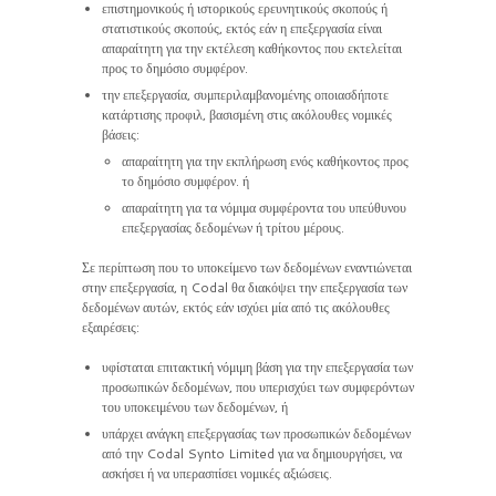
επιστημονικούς ή ιστορικούς ερευνητικούς σκοπούς ή
στατιστικούς σκοπούς, εκτός εάν η επεξεργασία είναι
απαραίτητη για την εκτέλεση καθήκοντος που εκτελείται
προς το δημόσιο συμφέρον.
την επεξεργασία, συμπεριλαμβανομένης οποιασδήποτε
κατάρτισης προφιλ, βασισμένη στις ακόλουθες νομικές
βάσεις:
απαραίτητη για την εκπλήρωση ενός καθήκοντος προς
το δημόσιο συμφέρον. ή
απαραίτητη για τα νόμιμα συμφέροντα του υπεύθυνου
επεξεργασίας δεδομένων ή τρίτου μέρους.
Σε περίπτωση που το υποκείμενο των δεδομένων εναντιώνεται
στην επεξεργασία, η Codal θα διακόψει την επεξεργασία των
δεδομένων αυτών, εκτός εάν ισχύει μία από τις ακόλουθες
εξαιρέσεις:
υφίσταται επιτακτική νόμιμη βάση για την επεξεργασία των
προσωπικών δεδομένων, που υπερισχύει των συμφερόντων
του υποκειμένου των δεδομένων, ή
υπάρχει ανάγκη επεξεργασίας των προσωπικών δεδομένων
από την Codal Synto Limited για να δημιουργήσει, να
ασκήσει ή να υπερασπίσει νομικές αξιώσεις.