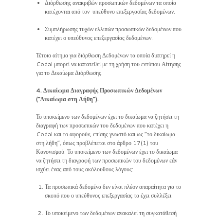
Διόρθωσης ανακριβών προσωπικών δεδομένων τα οποία
κατέχονται από τον υπεύθυνο επεξεργασίας δεδομένων.
Συμπλήρωσης τυχών ελλιπών προσωπικών δεδομένων που
κατέχει ο υπεύθυνος επεξεργασίας δεδομένων.
Τέτοιο αίτημα για διόρθωση Δεδομένων τα οποία διατηρεί η
Codal μπορεί να κατατεθεί με τη χρήση του εντύπου Αίτησης
για το Δικαίωμα Διόρθωσης.
4. Δικαίωμα Διαγραφής Προσωπικών Δεδομένων
(“Δικαίωμα στη Λήθη”).
Το υποκείμενο των δεδομένων έχει το δικαίωμα να ζητήσει τη
διαγραφή των προσωπικών του δεδομένων που κατέχει η
Codal και το αφορούν, επίσης γνωστό και ως “το δικαίωμα
στη λήθη”, όπως προβλέπεται στο άρθρο 17(1) του
Κανονισμού. Το υποκείμενο των δεδομένων έχει το δικαίωμα
να ζητήσει τη διαγραφή των προσωπικών του δεδομένων εάν
ισχύει ένας από τους ακόλουθους λόγους:
Τα προσωπικά δεδομένα δεν είναι πλέον απαραίτητα για το
σκοπό που ο υπεύθυνος επεξεργασίας τα έχει συλλέξει.
Το υποκείμενο των δεδομένων ανακαλεί τη συγκατάθεσή