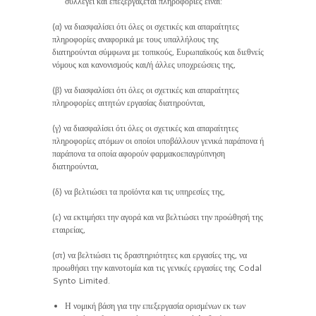
συλλέγει και επεξεργάζεται πληροφορίες είναι:
(α) να διασφαλίσει ότι όλες οι σχετικές και απαραίτητες
πληροφορίες αναφορικά με τους υπαλλήλους της
διατηρούνται σύμφωνα με τοπικούς, Ευρωπαϊκούς και διεθνείς
νόμους και κανονισμούς και/ή άλλες υποχρεώσεις της,
(β) να διασφαλίσει ότι όλες οι σχετικές και απαραίτητες
πληροφορίες αιτητών εργασίας διατηρούνται,
(γ) να διασφαλίσει ότι όλες οι σχετικές και απαραίτητες
πληροφορίες ατόμων οι οποίοι υποβάλλουν γενικά παράπονα ή
παράπονα τα οποία αφορούν φαρμακοεπαγρύπνηση
διατηρούνται,
(δ) να βελτιώσει τα προϊόντα και τις υπηρεσίες της,
(ε) να εκτιμήσει την αγορά και να βελτιώσει την προώθησή της
εταιρείας,
(στ) να βελτιώσει τις δραστηριότητες και εργασίες της, να
προωθήσει την καινοτομία και τις γενικές εργασίες της Codal
Synto Limited.
Η νομική βάση για την επεξεργασία ορισμένων εκ των