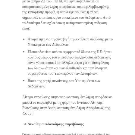
με το άρθρο 22 του ΓΚΠΔ, να μην υποβάλλονται σε
αυτοματοποιημένη λήψη αποφάσεων, συμπεριλαμβανομένης
της κατάρτισης προφίλ, η οποία έχει νομικές ή άλλες
σημαντικές επιπτώσεις στο υποκείμενο των δεδομένων. Αυτό
το δικαίωμα δεν ισχύει όταν η αυτοματοποιημένη απόφαση
είναι:
Απαραίτητη για τη σύναψη ή την εκτέλεση σύμβασης με το
Υποκείμενο των Δεδομένων.
Εξουσιοδοτείται από το εφαρμοστεό δίκαιο της Ε.Ε. ή του
κράτους μέλους του υπεύθυνου επεξεργασίας δεδομένων,
εάν ο νόμος απαιτεί κατάλληλα μέτρα για τη διασφάλιση
των δικαιωμάτων και των ελευθεριών και των έννομων
συμφερόντων του Υποκειμένου των Δεδομένων.
Βάσει της ρητής συναίνεσης του Υποκειμένου των
Δεδομένων.
Αίτημα εναντίωσης στην αυτοματοποιημένη λήψη αποφάσεων
μπορεί να υποβληθεί με τη χρήση του Εντύπου Αίτησης
Εναντίωσης στην Αυτοματοποιημένη Λήψη Αποφάσεων, της
Codal.
Δικαίωμα ειδοποίησης παραβίασης
Όταν μια παραβίαση προσωπικών δεδομένων είναι πιθανό να