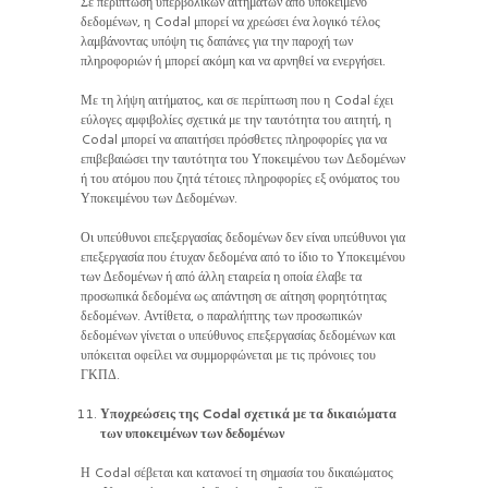
Σε περίπτωση υπερβολικών αιτημάτων από υποκείμενο
δεδομένων, η Codal μπορεί να χρεώσει ένα λογικό τέλος
λαμβάνοντας υπόψη τις δαπάνες για την παροχή των
πληροφοριών ή μπορεί ακόμη και να αρνηθεί να ενεργήσει.
Με τη λήψη αιτήματος, και σε περίπτωση που η Codal έχει
εύλογες αμφιβολίες σχετικά με την ταυτότητα του αιτητή, η
Codal μπορεί να απαιτήσει πρόσθετες πληροφορίες για να
επιβεβαιώσει την ταυτότητα του Υποκειμένου των Δεδομένων
ή του ατόμου που ζητά τέτοιες πληροφορίες εξ ονόματος του
Υποκειμένου των Δεδομένων.
Οι υπεύθυνοι επεξεργασίας δεδομένων δεν είναι υπεύθυνοι για
επεξεργασία που έτυχαν δεδομένα από το ίδιο το Υποκειμένου
των Δεδομένων ή από άλλη εταιρεία η οποία έλαβε τα
προσωπικά δεδομένα ως απάντηση σε αίτηση φορητότητας
δεδομένων. Αντίθετα, ο παραλήπτης των προσωπικών
δεδομένων γίνεται ο υπεύθυνος επεξεργασίας δεδομένων και
υπόκειται οφείλει να συμμορφώνεται με τις πρόνοιες του
ΓΚΠΔ.
Υποχρεώσεις της Codal σχετικά με τα δικαιώματα
των υποκειμένων των δεδομένων
Η Codal σέβεται και κατανοεί τη σημασία του δικαιώματος