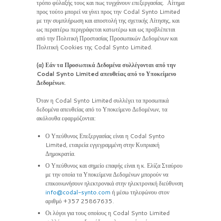
τρόπο φύλαξής τους και πως τυγχάνουν επεξεργασίας. Αίτημα
προς τούτο μπορεί να γίνει προς την Codal Synto Limited
με την συμπλήρωση και αποστολή της σχετικής Αίτησης, και
ως περαιτέρω περιγράφεται κατωτέρω και ως προβλέπεται
από την Πολιτική Προστασίας Προσωπικών Δεδομένων και
Πολιτική Cookies της Codal Synto Limited.
(α) Εάν τα Προσωπικά Δεδομένα συλλέγονται από την
Codal Synto
Limited απευθείας από το Υποκείμενο
Δεδομένων.
Όταν η Codal Synto Limited συλλέγει τα προσωπικά
δεδομένα απευθείας από το Υποκείμενο Δεδομένων, τα
ακόλουθα εφαρμόζονται:
Ο Υπεύθυνος Επεξεργασίας είναι η Codal Synto
Limited, εταιρεία εγγεγραμμένη στην Κυπριακή
Δημοκρατία.
Ο Υπεύθυνος και σημείο επαφής είναι η κ. Ελίζα Σταύρου
με την οποία τα Υποκείμενα Δεδομένων μπορούν να
επικοινωνήσουν ηλεκτρονικά στην ηλεκτρονική διεύθυνση
info@codal-synto.com
ή μέσω τηλεφώνου στον
αριθμό +357 25867635.
Οι λόγοι για τους οποίους η Codal Synto Limited