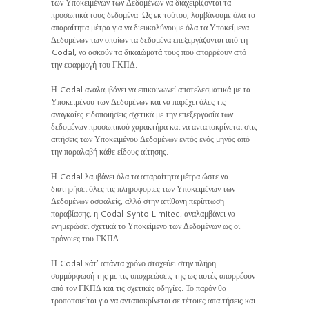
των Υποκειμένων των Δεδομένων να διαχειρίζονται τα
προσωπικά τους δεδομένα. Ως εκ τούτου, λαμβάνουμε όλα τα
απαραίτητα μέτρα για να διευκολύνουμε όλα τα Υποκείμενα
Δεδομένων των οποίων τα δεδομένα επεξεργάζονται από τη
Codal, να ασκούν τα δικαιώματά τους που απορρέουν από
την εφαρμογή του ΓΚΠΔ.
Η Codal αναλαμβάνει να επικοινωνεί αποτελεσματικά με τα
Υποκειμένου των Δεδομένων και να παρέχει όλες τις
αναγκαίες ειδοποιήσεις σχετικά με την επεξεργασία των
δεδομένων προσωπικού χαρακτήρα και να ανταποκρίνεται στις
αιτήσεις των Υποκειμένου Δεδομένων εντός ενός μηνός από
την παραλαβή κάθε είδους αίτησης.
Η Codal λαμβάνει όλα τα απαραίτητα μέτρα ώστε να
διατηρήσει όλες τις πληροφορίες των Υποκειμένων των
Δεδομένων ασφαλείς, αλλά στην απίθανη περίπτωση
παραβίασης, η Codal Synto Limited, αναλαμβάνει να
ενημερώσει σχετικά το Υποκείμενο των Δεδομένων ως οι
πρόνοιες του ΓΚΠΔ.
Η Codal κάτ’ απάντα χρόνο στοχεύει στην πλήρη
συμμόρφωσή της με τις υποχρεώσεις της ως αυτές απορρέουν
από τον ΓΚΠΔ και τις σχετικές οδηγίες. Το παρόν θα
τροποποιείται για να ανταποκρίνεται σε τέτοιες απαιτήσεις και