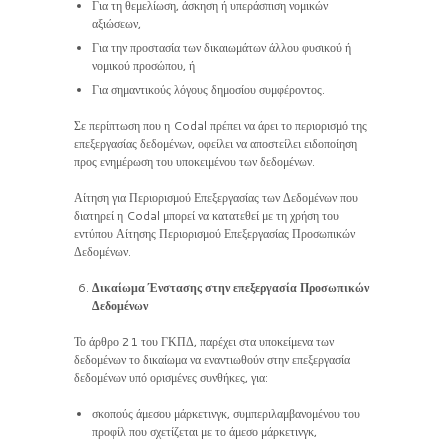
Για τη θεμελίωση, άσκηση ή υπεράσπιση νομικών
αξιώσεων,
Για την προστασία των δικαιωμάτων άλλου φυσικού ή
νομικού προσώπου, ή
Για σημαντικούς λόγους δημοσίου συμφέροντος.
Σε περίπτωση που η Codal πρέπει να άρει το περιορισμό της
επεξεργασίας δεδομένων, οφείλει να αποστείλει ειδοποίηση
προς ενημέρωση του υποκειμένου των δεδομένων.
Αίτηση για Περιορισμού Επεξεργασίας των Δεδομένων που
διατηρεί η Codal μπορεί να κατατεθεί με τη χρήση του
εντύπου Αίτησης Περιορισμού Επεξεργασίας Προσωπικών
Δεδομένων.
Δικαίωμα Ένστασης στην επεξεργασία Προσωπικών
Δεδομένων
Το άρθρο 21 του ΓΚΠΔ, παρέχει στα υποκείμενα των
δεδομένων το δικαίωμα να εναντιωθούν στην επεξεργασία
δεδομένων υπό ορισμένες συνθήκες, για:
σκοπούς άμεσου μάρκετινγκ, συμπεριλαμβανομένου του
προφίλ που σχετίζεται με το άμεσο μάρκετινγκ,