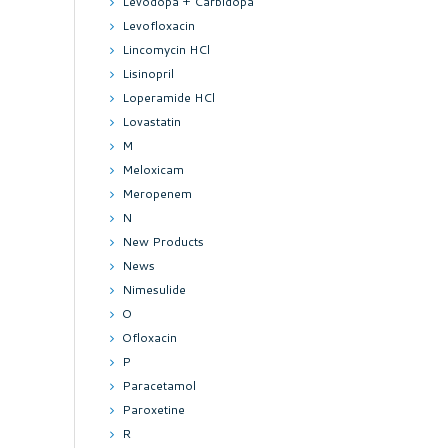
Levodopa + Carbidopa
Levofloxacin
Lincomycin HCl
Lisinopril
Loperamide HCl
Lovastatin
M
Meloxicam
Meropenem
N
New Products
News
Nimesulide
O
Ofloxacin
P
Paracetamol
Paroxetine
R