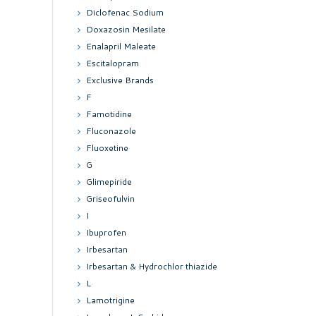
Diclofenac Sodium
Doxazosin Mesilate
Enalapril Maleate
Escitalopram
Exclusive Brands
F
Famotidine
Fluconazole
Fluoxetine
G
Glimepiride
Griseofulvin
I
Ibuprofen
Irbesartan
Irbesartan & Hydrochlor thiazide
L
Lamotrigine