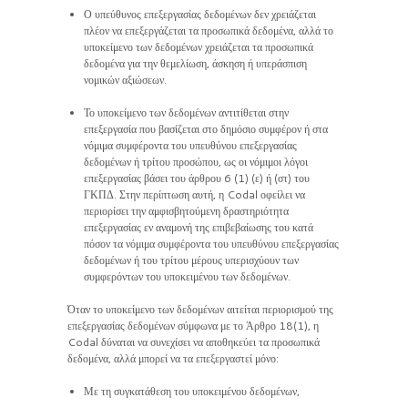
Ο υπεύθυνος επεξεργασίας δεδομένων δεν χρειάζεται
πλέον να επεξεργάζεται τα προσωπικά δεδομένα, αλλά το
υποκείμενο των δεδομένων χρειάζεται τα προσωπικά
δεδομένα για την θεμελίωση, άσκηση ή υπεράσπιση
νομικών αξιώσεων.
Το υποκείμενο των δεδομένων αντιτίθεται στην
επεξεργασία που βασίζεται στο δημόσιο συμφέρον ή στα
νόμιμα συμφέροντα του υπευθύνου επεξεργασίας
δεδομένων ή τρίτου προσώπου, ως οι νόμιμοι λόγοι
επεξεργασίας βάσει του άρθρου 6 (1) (ε) ή (στ) του
ΓΚΠΔ. Στην περίπτωση αυτή, η Codal οφείλει να
περιορίσει την αμφισβητούμενη δραστηριότητα
επεξεργασίας εν αναμονή της επιβεβαίωσης του κατά
πόσον τα νόμιμα συμφέροντα του υπευθύνου επεξεργασίας
δεδομένων ή του τρίτου μέρους υπερισχύουν των
συμφερόντων του υποκειμένου των δεδομένων.
Όταν το υποκείμενο των δεδομένων αιτείται περιορισμού της
επεξεργασίας δεδομένων σύμφωνα με το Άρθρο 18(1), η
Codal δύναται να συνεχίσει να αποθηκεύει τα προσωπικά
δεδομένα, αλλά μπορεί να τα επεξεργαστεί μόνο:
Με τη συγκατάθεση του υποκειμένου δεδομένων,