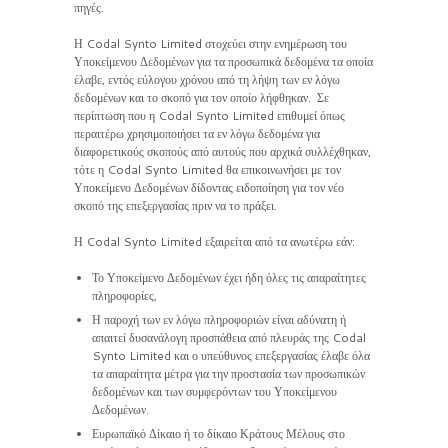
πηγές.
Η Codal Synto Limited στοχεύει στην ενημέρωση του
Υποκείμενου Δεδομένων για τα προσωπικά δεδομένα τα οποία
έλαβε, εντός εύλογου χρόνου από τη λήψη των εν λόγω
δεδομένων και το σκοπό για τον οποίο λήφθηκαν. Σε
περίπτωση που η Codal Synto Limited επιθυμεί όπως
περαιτέρω χρησιμοποιήσει τα εν λόγω δεδομένα για
διαφορετικούς σκοπούς από αυτούς που αρχικά συλλέχθηκαν,
τότε η Codal Synto Limited θα επικοινωνήσει με τον
Υποκείμενο Δεδομένων δίδοντας ειδοποίηση για τον νέο
σκοπό της επεξεργασίας πριν να το πράξει.
Η Codal Synto Limited εξαιρείται από τα ανωτέρω εάν:
Το Υποκείμενο Δεδομένων έχει ήδη όλες τις απαραίτητες
πληροφορίες,
Η παροχή των εν λόγω πληροφοριών είναι αδύνατη ή
απαιτεί δυσανάλογη προσπάθεια από πλευράς της Codal
Synto Limited και ο υπεύθυνος επεξεργασίας έλαβε όλα
τα απαραίτητα μέτρα για την προστασία των προσωπικών
δεδομένων και των συμφερόντων του Υποκείμενου
Δεδομένων.
Ευρωπαϊκό Δίκαιο ή το δίκαιο Κράτους Μέλους στο