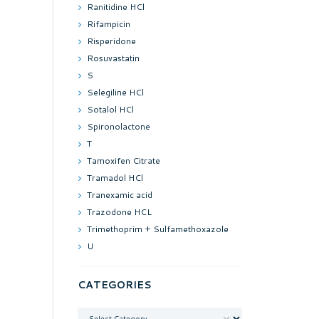
Ranitidine HCl
Rifampicin
Risperidone
Rosuvastatin
S
Selegiline HCl
Sotalol HCl
Spironolactone
T
Tamoxifen Citrate
Tramadol HCl
Tranexamic acid
Trazodone HCL
Trimethoprim + Sulfamethoxazole
U
CATEGORIES
Categories